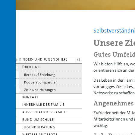
Selbstverständni
Unsere Zi
Gutes Umfeld
KINDER- UND JUGENDHILFE
[↑]
Wir bieten Hilfe an, 
ÜBER UNS
orientieren sich an de
Recht auf Erziehung
Das Leben in der Fami
Kooperationspartner
vorrangiges Ziel ist e
Ziele und Haltungen
Netzwerke zu schaffen
KONTAKT
Angenehmes 
INNERHALB DER FAMILIE
AUSSERHALB DER FAMILIE
Zufriedenheit der Mit
Mitarbeiterinnen und M
RUND UM SCHULE
wichtig.
JUGENDBERATUNG
WEITERE ANGEBOTE