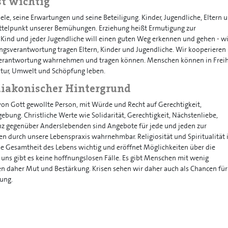
st wichtig
iele, seine Erwartungen und seine Beteiligung. Kinder, Jugendliche, Eltern 
ttelpunkt unserer Bemühungen. Erziehung heißt Ermutigung zur
 Kind und jeder Jugendliche will einen guten Weg erkennen und gehen - wi
ngsverantwortung tragen Eltern, Kinder und Jugendliche. Wir kooperieren
 Verantwortung wahrnehmen und tragen können. Menschen können in Freih
atur, Umwelt und Schöpfung leben.
 diakonischer Hintergrund
von Gott gewollte Person, mit Würde und Recht auf Gerechtigkeit,
bung. Christliche Werte wie Solidarität, Gerechtigkeit, Nächstenliebe,
nz gegenüber Anderslebenden sind Angebote für jede und jeden zur
en durch unsere Lebenspraxis wahrnehmbar. Religiosität und Spiritualität i
ie Gesamtheit des Lebens wichtig und eröffnet Möglichkeiten über die
uns gibt es keine hoffnungslosen Fälle. Es gibt Menschen mit wenig
en daher Mut und Bestärkung. Krisen sehen wir daher auch als Chancen für
ung.