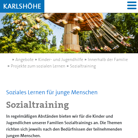
KARLSHÖHE
»
Angebote
»
Kinder- und Jugendhilfe
»
Innerhalb der Familie
»
Projekte zum sozialen Lernen
»
Sozialtraining
Soziales Lernen für junge Menschen
Sozialtraining
In regelmäßigen Abständen bieten wir für die Kinder und
Jugendlichen unserer Familien Sozialtrainings an. Die Themen
richten sich jeweils nach den Bedürfnissen der teilnehmenden
jungen Menschen.