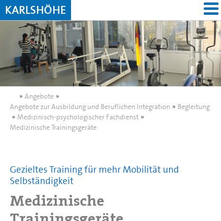
KARLSHÖHE
»
Angebote
»
Angebote zur Ausbildung und Beruflichen Integration
»
Begleitung
»
Medizinisch-psychologischer Fachdienst
»
Medizinische Trainingsgeräte
Gezieltes Training für mehr Mobilität und
Selbständigkeit
Medizinische
Trainingsgeräte