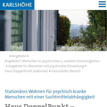
KARLSHÖHE
»
Angebote
»
Angebote f. Menschen m. psychischen u. sozialen Schwierigkeiten
»
Angebote für Menschen mit psychischer Erkrankung
»
Haus DoppelPunkt (stationär)
»
Geschützter Bereich
Stationäres Wohnen für psychisch kranke
Menschen mit einer Suchtmittelabhängigkeit
Haus DoppelPunkt –