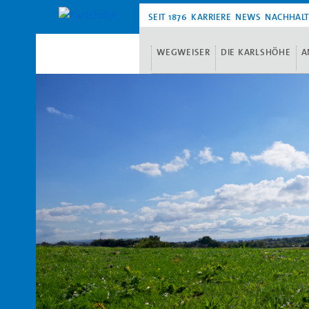
SEIT 1876
KARRIERE
NEWS
NACHHALT
WEGWEISER
DIE KARLSHÖHE
A