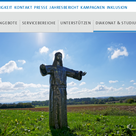
IGKEIT
KONTAKT
PRESSE
JAHRESBERICHT
KAMPAGNEN
INKLUSION
NGEBOTE
SERVICEBEREICHE
UNTERSTÜTZEN
DIAKONAT & STUDI