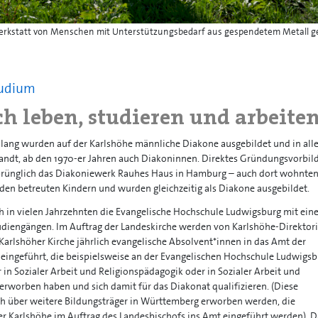
werkstatt von Menschen mit Unterstützungsbedarf aus gespendetem Metall g
tudium
h leben, studieren und arbeite
 lang wurden auf der Karlshöhe männliche Diakone ausgebildet und in all
sandt, ab den 1970-er Jahren auch Diakoninnen. Direktes Gründungsvorbild
prünglich das Diakoniewerk Rauhes Haus in Hamburg – auch dort wohnte
en betreuten Kindern und wurden gleichzeitig als Diakone ausgebildet.
ch in vielen Jahrzehnten die Evangelische Hochschule Ludwigsburg mit ei
udiengängen. Im Auftrag der Landeskirche werden von Karlshöhe-Direktor
r Karlshöher Kirche jährlich evangelische Absolvent*innen in das Amt der
eingeführt, die beispielsweise an der Evangelischen Hochschule Ludwigsb
in Sozialer Arbeit und Religionspädagogik oder in Sozialer Arbeit und
rworben haben und sich damit für das Diakonat qualifizieren. (Diese
ch über weitere Bildungsträger in Württemberg erworben werden, die
der Karlshöhe im Auftrag des Landesbischofs ins Amt eingeführt werden). D