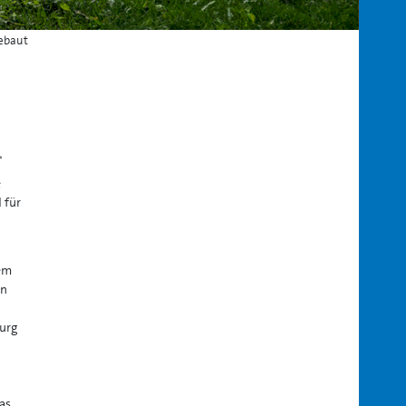
ebaut
n
e
 für
n
nem
in
urg
as