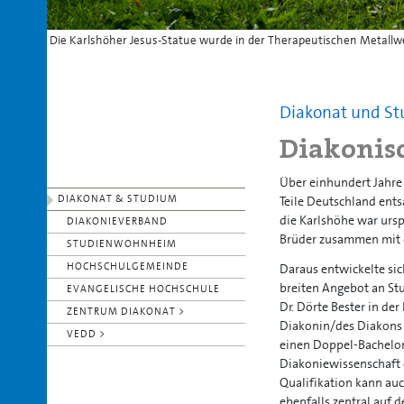
Die Karlshöher Jesus-Statue wurde in der Therapeutischen Metall
Diakonat und S
Diakonisc
Über einhundert Jahre
DIAKONAT & STUDIUM
Teile Deutschland ent
die Karlshöhe war urs
DIAKONIEVERBAND
Brüder zusammen mit d
STUDIENWOHNHEIM
HOCHSCHULGEMEINDE
Daraus entwickelte si
breiten Angebot an St
EVANGELISCHE HOCHSCHULE
Dr. Dörte Bester in de
ZENTRUM DIAKONAT >
Diakonin/des Diakons 
VEDD >
einen Doppel-Bachelor 
Diakoniewissenschaft e
Qualifikation kann au
ebenfalls zentral auf 