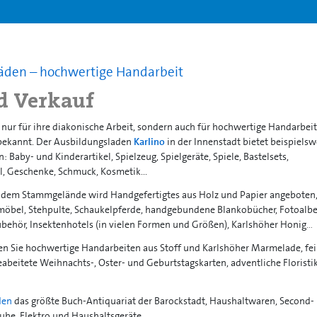
Läden – hochwertige Handarbeit
d Verkauf
t nur für ihre diakonische Arbeit, sondern auch für hochwertige Handarbei
ekannt. Der Ausbildungsladen
Karlino
in der Innenstadt bietet beispielsw
n: Baby- und Kinderartikel, Spielzeug, Spielgeräte, Spiele, Bastelsets,
el, Geschenke, Schmuck, Kosmetik...
 dem Stammgelände wird Handgefertigtes aus Holz und Papier angeboten
rmöbel, Stehpulte, Schaukelpferde, handgebundene Blankobücher, Fotoalbe
behör, Insektenhotels (in vielen Formen und Größen), Karlshöher Honig…
en Sie hochwertige Handarbeiten aus Stoff und Karlshöher Marmelade, fe
beitete Weihnachts-, Oster- und Geburtstagskarten, adventliche Floristi
den
das größte Buch-Antiquariat der Barockstadt, Haushaltwaren, Second-
uhe, Elektro und Haushaltsgeräte…