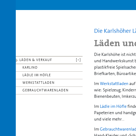
Die Karlshöher 
Läden un
Die Karlshöhe ist nich
LÄDEN & VERKAUF
[↑]
und Handwerkskunst b
plastikfreie Spielsache
KARLINO
Briefkarten, Büroartik
LÄDLE IM HÖFLE
WERKSTATTLADEN
Im
Werkstattladen
auf
wie: Spielzeug, Kinde
GEBRAUCHTWARENLADEN
Bienenbeuten, Imkerzu
Im
Lädle im Höfle
find
Papeterien und handgea
und viele mehr…
Im
Gebrauchtwarenla
Hand-Kleider und -Sch