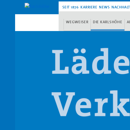
SEIT 1876
KARRIERE
NEWS
NACHHALT
WEGWEISER
DIE KARLSHÖHE
A