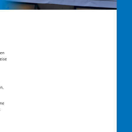
ten
eise
,
n,
ine
k