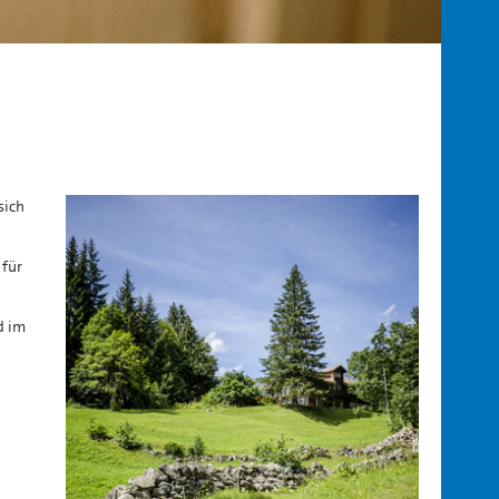
sich
 für
d im