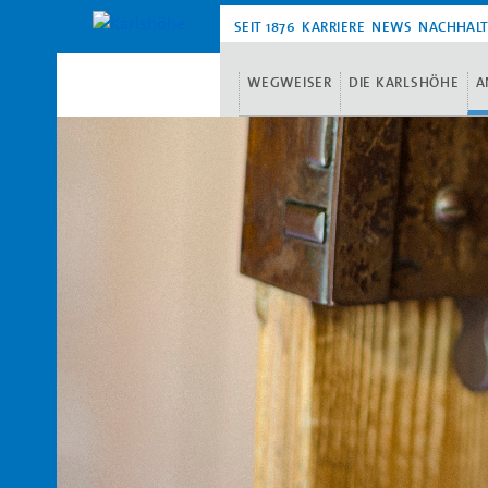
SEIT 1876
KARRIERE
NEWS
NACHHALT
WEGWEISER
DIE KARLSHÖHE
A