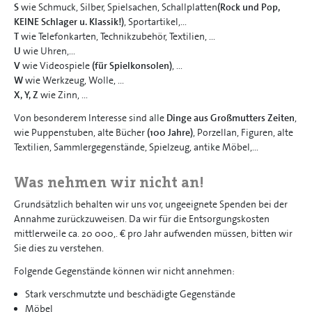
S
wie Schmuck, Silber, Spielsachen, Schallplatten
(Rock und Pop,
KEINE Schlager u. Klassik!)
, Sportartikel,...
T
wie Telefonkarten, Technikzubehör, Textilien, ...
U
wie Uhren,...
V
wie Videospiele
(für Spielkonsolen)
, ...
W
wie Werkzeug, Wolle, ...
X, Y, Z
wie Zinn, ...
Von besonderem Interesse sind alle
Dinge aus Großmutters Zeiten
,
wie Puppenstuben, alte Bücher
(100 Jahre)
, Porzellan, Figuren, alte
Textilien, Sammlergegenstände, Spielzeug, antike Möbel,...
Was nehmen wir nicht an!
Grundsätzlich behalten wir uns vor, ungeeignete Spenden bei der
Annahme zurückzuweisen. Da wir für die Entsorgungskosten
mittlerweile ca. 20 000,. € pro Jahr aufwenden müssen, bitten wir
Sie dies zu verstehen.
Folgende Gegenstände können wir nicht annehmen:
Stark verschmutzte und beschädigte Gegenstände
Möbel