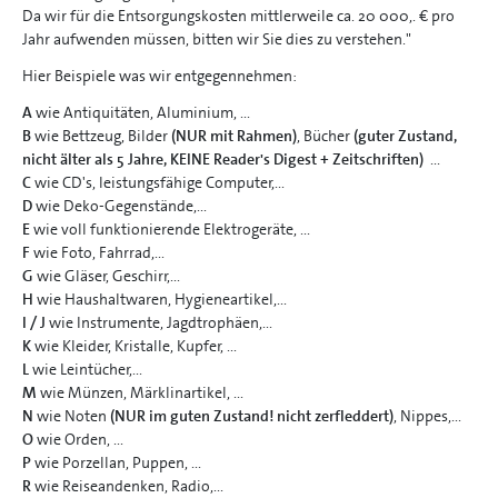
Da wir für die Entsorgungskosten mittlerweile ca. 20 000,. € pro
Jahr aufwenden müssen, bitten wir Sie dies zu verstehen."
Hier Beispiele was wir entgegennehmen:
A
wie Antiquitäten, Aluminium, ...
B
wie Bettzeug, Bilder
(NUR mit Rahmen)
, Bücher
(guter Zustand,
nicht älter als 5 Jahre, KEINE Reader's Digest + Zeitschriften)
...
C
wie CD's, leistungsfähige Computer,...
D
wie Deko-Gegenstände,...
E
wie voll funktionierende Elektrogeräte, ...
F
wie Foto, Fahrrad,...
G
wie Gläser, Geschirr,...
H
wie Haushaltwaren, Hygieneartikel,...
I / J
wie Instrumente, Jagdtrophäen,...
K
wie Kleider, Kristalle, Kupfer, ...
L
wie Leintücher,...
M
wie Münzen, Märklinartikel, ...
N
wie Noten
(NUR im guten Zustand! nicht zerfleddert)
, Nippes,...
O
wie Orden, ...
P
wie Porzellan, Puppen, ...
R
wie Reiseandenken, Radio,...