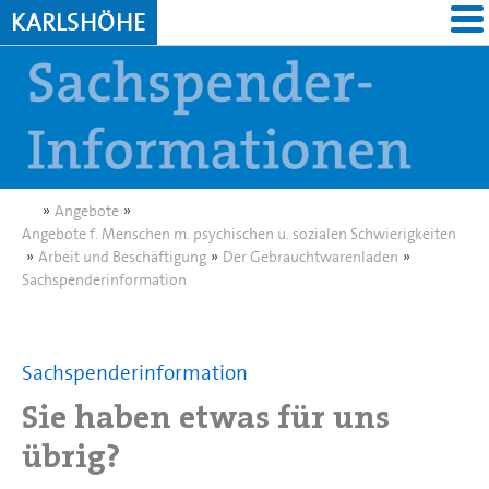
KARLSHÖHE
»
Angebote
»
Angebote f. Menschen m. psychischen u. sozialen Schwierigkeiten
»
Arbeit und Beschäftigung
»
Der Gebrauchtwarenladen
»
Sachspenderinformation
Sachspenderinformation
Sie haben etwas für uns
übrig?