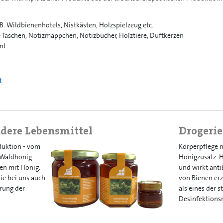
B. Wildbienenhotels, Nistkästen, Holzspielzeug etc.
 Taschen, Notizmäppchen, Notizbücher, Holztiere, Duftkerzen
nt
t
dere Lebensmittel
Drogerie
duktion - vom
Körperpflege 
 Waldhonig.
Honigzusatz. 
en mit Honig.
und wirkt antib
e bei uns auch
von Bienen erz
rung der
als eines der s
Desinfektionsm