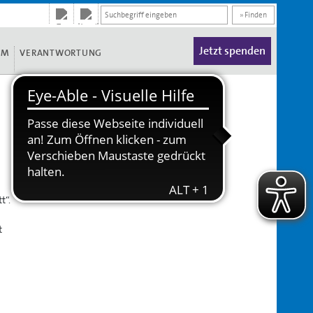
» Finden
Jetzt spenden
UM
VERANTWORTUNG
t“.
t