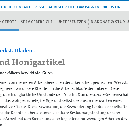
IGKEIT
KONTAKT
PRESSE
JAHRESBERICHT
KAMPAGNEN
INKLUSION
NGEBOTE
SERVICEBEREICHE
UNTERSTÜTZEN
DIAKONAT & STUDI
erkstattladens
nd Honigartikel
envölkern bewirkt viel Gutes...
einer von mehreren Arbeitsbereichen der arbeitstherapeutischen „Werkstat
egrieren wir unsere Klienten in die Arbeitsabläufe der Imkerei. Diese
 durch unglückliche Umstände den Anschluß an die soziale Gemeinschaf
e in das wohlgeordnete, fleißige und selbstlose Zusammenwirken eines
positive Effekte. Diese Faszination, die Bewunderung für die beispielhafte
nd die Kenntnis über die unverzichtbare Bestäubungsleistung unserer
die Arbeit mit den Bienen und aller begleitend notwendigen Arbeiten des
ll“.