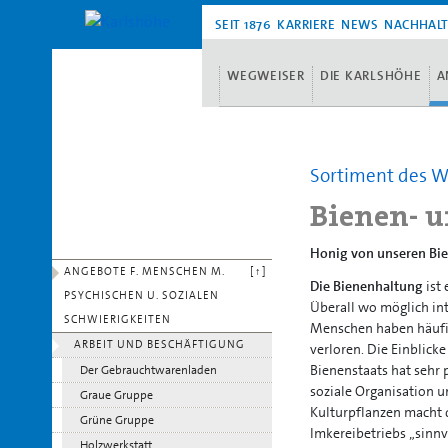
SEIT 1876
KARRIERE
NEWS
NACHHALT
WEGWEISER
DIE KARLSHÖHE
A
Sortiment des W
Bienen- u
Honig von unseren Bien
ANGEBOTE F. MENSCHEN M.
[↑]
Die Bienenhaltung
ist 
PSYCHISCHEN U. SOZIALEN
Überall wo möglich int
SCHWIERIGKEITEN
Menschen haben häufig
ARBEIT UND BESCHÄFTIGUNG
verloren. Die Einblick
Bienenstaats hat sehr 
Der Gebrauchtwarenladen
soziale Organisation u
Graue Gruppe
Kulturpflanzen macht 
Grüne Gruppe
Imkereibetriebs „sinnvo
Holzwerkstatt