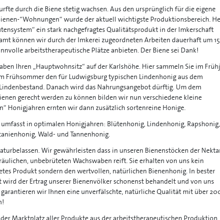
rfte durch die Biene stetig wachsen. Aus den ursprünglich für die eigene
Bienen-“Wohnungen“ wurde der aktuell wichtigste Produktionsbereich. H
utensystem“ ein stark nachgefragtes Qualitätsprodukt in der Imkerschaft
samt können wir durch der Imkerei zugeordneten Arbeiten dauerhaft um 15
sinnvolle arbeitstherapeutische Plätze anbieten. Der Biene sei Dank!
aben Ihren „Hauptwohnsitz“ auf der Karlshöhe. Hier sammeln Sie im Früh
im Frühsommer den für Ludwigsburg typischen Lindenhonig aus dem
 Lindenbestand. Danach wird das Nahrungsangebot dürftig. Um dem
ienen gerecht werden zu können bilden wir nun verschiedene kleine
n“ Honigjahren ernten wir dann zusätzlich sortenreine Honige.
umfasst in optimalen Honigjahren: Blütenhonig, Lindenhonig, Rapshonig,
tanienhonig, Wald- und Tannenhonig.
naturbelassen. Wir gewährleisten dass in unseren Bienenstöcken der Nekta
fräulichen, unbebrüteten Wachswaben reift. Sie erhalten von uns kein
tetes Produkt sondern den wertvollen, natürlichen Bienenhonig. In bester
t wird der Ertrag unserer Bienenvölker schonenst behandelt und von uns
r garantieren wir Ihnen eine unverfälschte, natürliche Qualität mit über 20
n!
 der Marktplatz aller Produkte aus der arbeitstherapeutischen Produktion.