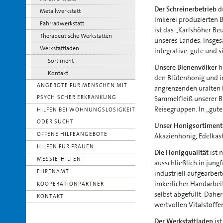
Der Schreinerbetrieb
du
Metallwerkstatt
Imkerei produzierten 
Fahrradwerkstatt
ist das „Karlshöher Be
Therapeutische Werkstätten
unseres Landes. Insge
Werkstattladen
integrative, gute und 
Sortiment
Unsere Bienenvölker
h
Kontakt
den Blütenhonig und 
ANGEBOTE FÜR MENSCHEN MIT
angrenzenden uralten
PSYCHISCHER ERKRANKUNG
Sammelfleiß unserer B
Reisegruppen. In „gute
HILFEN BEI WOHNUNGSLOSIGKEIT
ODER SUCHT
Unser Honigsortiment
OFFENE HILFEANGEBOTE
Akazienhonig, Edelkas
HILFEN FÜR FRAUEN
Die Honigqualität
ist 
MESSIE-HILFEN
ausschließlich in jung
EHRENAMT
industriell aufgearbei
imkerlicher Handarbei
KOOPERATIONPARTNER
selbst abgefüllt. Dahe
KONTAKT
wertvollen Vitalstoffe
Der Werkstattladen
ist